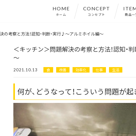
HOME
CONCEPT
ITE
ホーム
コンセプト
商品一
決の考察と方法！認知・判断・実行♪～アルミホイル編～
＜キッチン＞問題解決の考察と方法！認知・判
～
2021.10.13
食
改善
効率化
仕事
生活
何が、どうなって！こういう問題が起