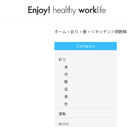
ホーム
>
彩り
>
食
>
＜キッチン＞問題解
Category
彩り
楽
労
眠
住
食
衣
運動
BLOG