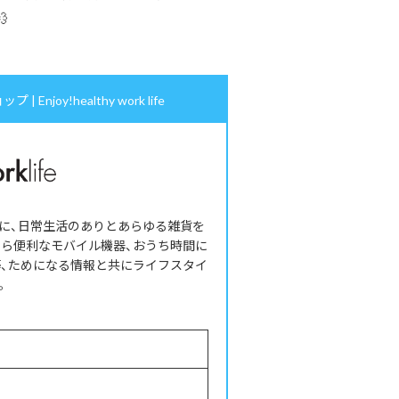

oy!healthy work life
コンセプトに、日常生活のありとあらゆる雑貨を
たら便利なモバイル機器、おうち時間に
等、ためになる情報と共にライフスタイ
。