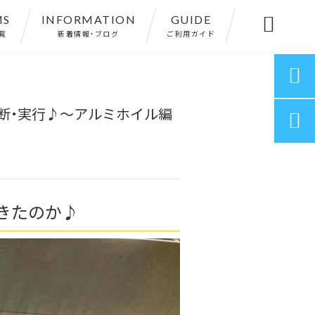
MS
INFORMATION
GUIDE

覧
新着情報・ブログ
ご利用ガイド

断・実行♪～アルミホイル編

きたのか♪