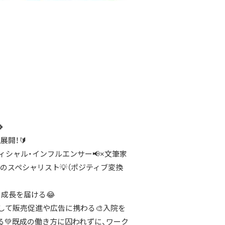
🍀
開！🔰
ィシャル・インフルエンサー📢×文筆家
改善のスペシャリスト💡（ポジティブ変換
と成長を届ける😂
して販売促進や広告に携わる🎨入院を
💚既成の働き方に囚われずに、ワーク