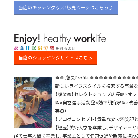
当店のキッチングッズ！販売ページはこちら♪
当店のショッピングサイトはこちら
🍀🍀 店長Profile 🍀🍀🍀🍀🍀🍀🍀🍀🍀🍀
新しいライフスタイルを模索する事業を展
【複業家】セレクトショップ店長🏪×オフ
📝×自営選手活動🏆×効率研究家💫×
芸♻）
【ブログコンセプト】貴重な文で💌笑顔
【経歴】美術大学を卒業し、デザイナーと
経て仕事人間を卒業し、事業主として健康促進や販売に携わる