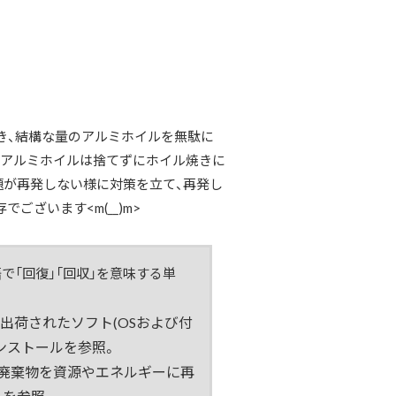
き、結構な量のアルミホイルを無駄に
たアルミホイルは捨てずにホイル焼きに
題が再発しない様に対策を立て、再発し
ざいます<m(__)m>
語
で「回復」「回収」を意味する単
で出荷されたソフト(OSおよび付
ンストール
を参照。
で廃棄物を資源やエネルギーに再