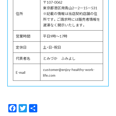
〒107-0062
東京都港区南青山2ー2ー15ー531
住所
※記載の情報は当店契約店舗の住
所です。ご請求時には販売者情報を
遅滞なく開示いたします。
営業時間
平日9時～17時
定休日
土・日・祝日
代表者名
とみづか ふみよし
customer@enjoy-healthy-work-
E-mail
life.com
F
T
共