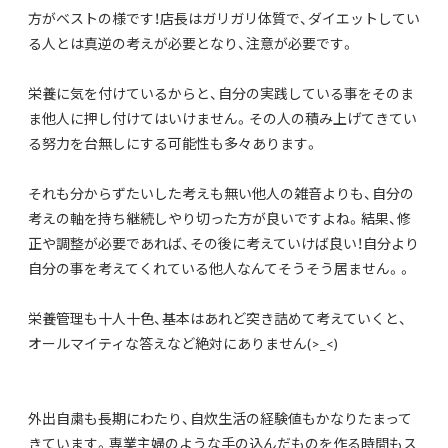
方がベストの様です！店長はガリガリ体質で、ダイエットしてい
る人とは真逆の考えが必要となり、注意が必要です。
栄養に気を付けているからと、自分の実践している事をそのま
ま他人に押し付けてはいけません。その人の積み上げてきてい
る努力を台無しにする可能性も多々あります。
それも分からずたいした考えも無い他人の雑音よりも、自分の
考えの軸を持ち継続しやり切った方が良いですよね。結果、修
正や調整が必要であれば、その後に考えていけば良い！自分より
自分の事を考えてくれている他人なんてそうそう居ません。。
栄養管理も十人十色、基本はあれど突き詰めて考えていくと、
オールマイティな答えなど絶対にありません(>_<)
外出自粛も長期にわたり、自炊生活の経験値もかなりたまって
きています。専業主婦のような手の込んだものを作る時間もス