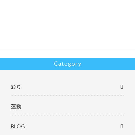
ac
w
有
e
itt
b
er
o
o
k
Category
彩り
運動
BLOG