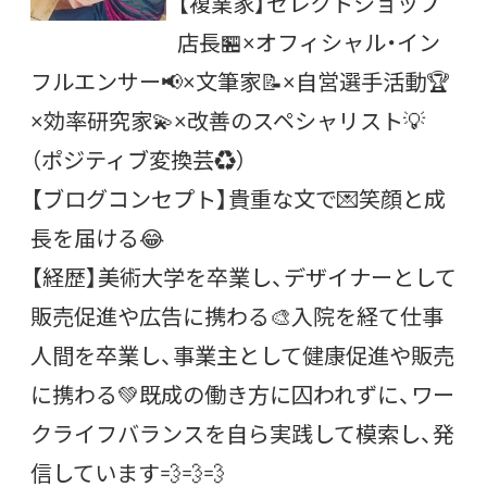
【複業家】セレクトショップ
店長🏪×オフィシャル・イン
フルエンサー📢×文筆家📝×自営選手活動🏆
×効率研究家💫×改善のスペシャリスト💡
（ポジティブ変換芸♻）
【ブログコンセプト】貴重な文で💌笑顔と成
長を届ける😂
【経歴】美術大学を卒業し、デザイナーとして
販売促進や広告に携わる🎨入院を経て仕事
人間を卒業し、事業主として健康促進や販売
に携わる💚既成の働き方に囚われずに、ワー
クライフバランスを自ら実践して模索し、発
信しています💨💨💨