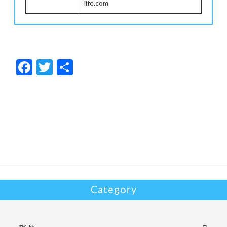
life.com
F
T
共
ac
w
有
e
itt
b
er
o
o
k
Category