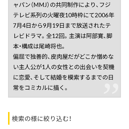
ャパン
（MMJ）の共同制作により、
フジ
テレビ系列
の
火曜夜10時枠
にて
2006年
7月4日
から
9月19日
まで放送された
テ
レビドラマ
。全12回。主演は
阿部寛
、脚
本・構成は
尾崎将也
。
偏屈で独善的、皮肉屋だがどこか憎めな
い主人公が1人の女性との出会いを契機
に恋愛、そして結婚を模索するまでの日
常をコミカルに描く。
検索の様に絞り込む！