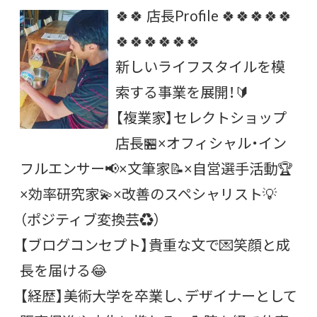
🍀🍀 店長Profile 🍀🍀🍀🍀🍀
🍀🍀🍀🍀🍀🍀
新しいライフスタイルを模
索する事業を展開！🔰
【複業家】セレクトショップ
店長🏪×オフィシャル・イン
フルエンサー📢×文筆家📝×自営選手活動🏆
×効率研究家💫×改善のスペシャリスト💡
（ポジティブ変換芸♻）
【ブログコンセプト】貴重な文で💌笑顔と成
長を届ける😂
【経歴】美術大学を卒業し、デザイナーとして